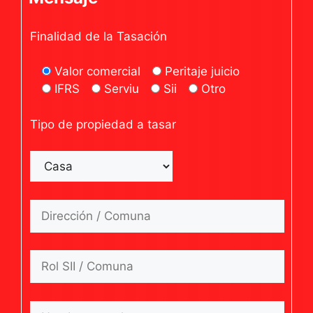
Finalidad de la Tasación
Valor comercial
Peritaje juicio
IFRS
Serviu
Sii
Otro
Tipo de propiedad a tasar