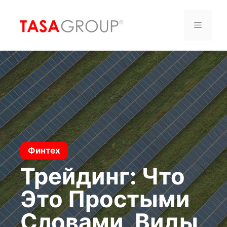
Saltar
al
Menú
contenido
Финтех
Трейдинг: Что
Это Простыми
Словами, Виды,