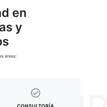
ad en
as y
os
es áreas:
CONSULTORÍA