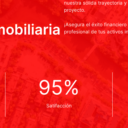
nuestra sólida trayectoria 
proyecto.
obiliaria
¡Asegura el éxito financier
profesional de tus activos in
95%
Satifacción