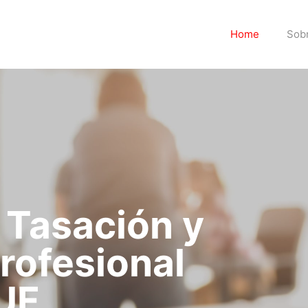
Home
Sob
 Tasación y
rofesional
 UF