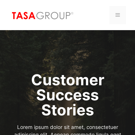
Saltar
al
Menú
contenido
Customer
Success
Stories
Lorem ipsum dolor sit amet, consectetuer
adipiscing elit. Aenean commodo ligula eget