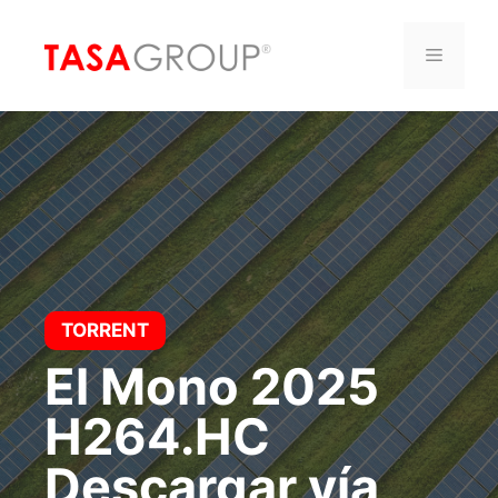
Saltar
al
Menú
contenido
TORRENT
El Mono 2025
H264.HC
Descargar vía