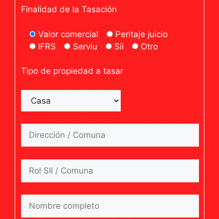
Finalidad de la Tasación
Valor comercial
Peritaje juicio
IFRS
Serviu
Sii
Otro
Tipo de propiedad a tasar