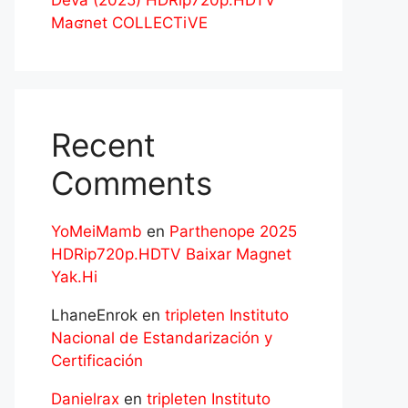
Deva (2025) HDRip720p.HDTV
Maʛnet COLLECTiVE
Recent
Comments
YoMeiMamb
en
Parthenope 2025
HDRip720p.HDTV Baixar Magnet
Yak.Hi
LhaneEnrok
en
tripleten Instituto
Nacional de Estandarización y
Certificación
Danielrax
en
tripleten Instituto