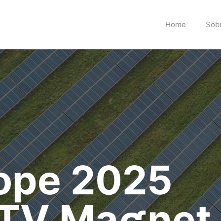
Home
Sob
ope 2025
V Maʛnet 