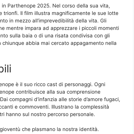
le in Parthenope 2025. Nel corso della sua vita,
rionfi. Il film illustra magnificamente le sue lotte
o in mezzo all’imprevedibilità della vita. Gli
one mentre impara ad apprezzare i piccoli momenti
onto sulla baia o di una risata condivisa con gli
con chiunque abbia mai cercato appagamento nella
ili
henope è il suo ricco cast di personaggi. Ogni
henope contribuisce alla sua comprensione
 Dai compagni d’infanzia alle storie d’amore fugaci,
occanti e commoventi. Illustrano la complessità
ltri hanno sul nostro percorso personale.
n gioventù che plasmano la nostra identità.