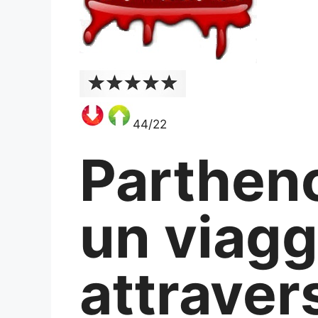
44/22
Parthen
un viagg
attraver