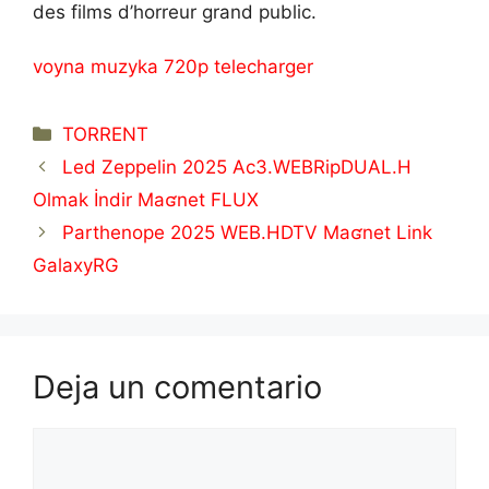
des films d’horreur grand public.
voyna muzyka 720p telecharger
Categorías
TORRENT
Led Zeppelin 2025 Ac3.WEBRipDUAL.H
Olmak İndir Maʛnet FLUX
Parthenope 2025 WEB.HDTV Maʛnet Link
GalaxyRG
Deja un comentario
Comentario