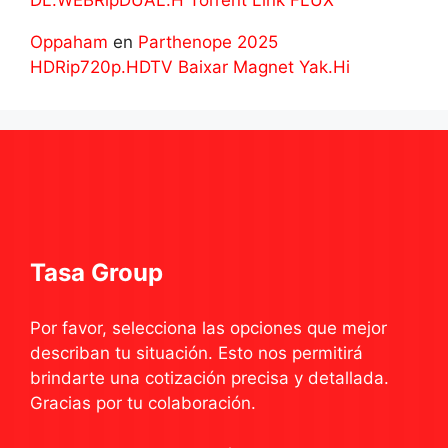
DL.WEBRipDUAL.H Torrent Link FLUX
Oppaham
en
Parthenope 2025
HDRip720p.HDTV Baixar Magnet Yak.Hi
Tasa Group
Por favor, selecciona las opciones que mejor
describan tu situación. Esto nos permitirá
brindarte una cotización precisa y detallada.
Gracias por tu colaboración.