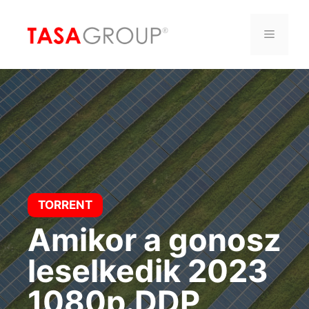
Saltar
al
Menú
contenido
TORRENT
Amikor a gonosz
leselkedik 2023
1080p.DDP