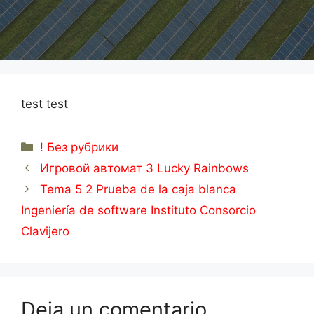
test test
Categorías
! Без рубрики
Игровой автомат 3 Lucky Rainbows
Tema 5 2 Prueba de la caja blanca
Ingeniería de software Instituto Consorcio
Clavijero
Deja un comentario