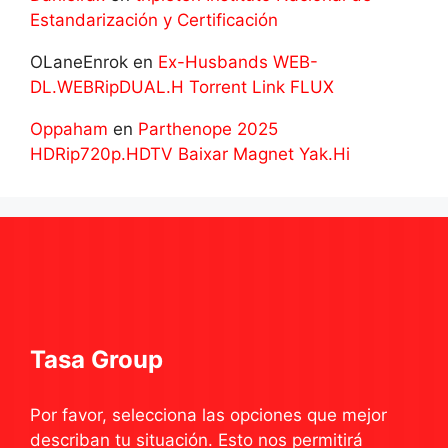
Estandarización y Certificación
OLaneEnrok
en
Ex-Husbands WEB-
DL.WEBRipDUAL.H Torrent Link FLUX
Oppaham
en
Parthenope 2025
HDRip720p.HDTV Baixar Magnet Yak.Hi
Tasa Group
Por favor, selecciona las opciones que mejor
describan tu situación. Esto nos permitirá