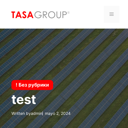
Saltar
al
Menú
contenido
! Без рубрики
test
Written by
admin
mayo 2, 2024