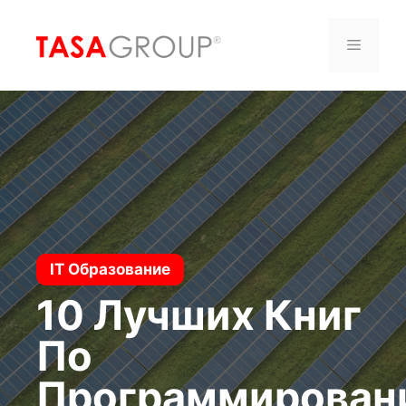
Saltar
al
Menú
contenido
IT Образование
10 Лучших Книг
По
Программирован