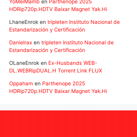
YoMeiMamb
en
Parthenope 2025
HDRip720p.HDTV Baixar Magnet Yak.Hi
LhaneEnrok
en
tripleten Instituto Nacional de
Estandarización y Certificación
Danielrax
en
tripleten Instituto Nacional de
Estandarización y Certificación
OLaneEnrok
en
Ex-Husbands WEB-
DL.WEBRipDUAL.H Torrent Link FLUX
Oppaham
en
Parthenope 2025
HDRip720p.HDTV Baixar Magnet Yak.Hi