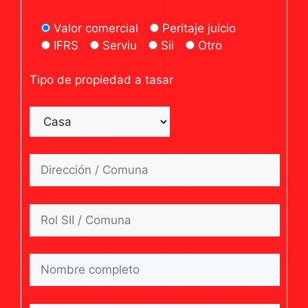
Valor comercial
Peritaje juicio
IFRS
Serviu
Sii
Otro
Tipo de propiedad a tasar