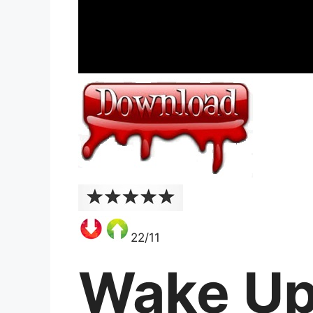
22/11
Wake Up