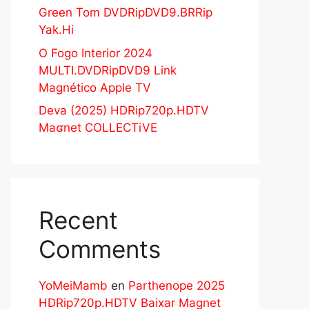
Green Tom DVDRipDVD9.BRRip
Yak.Hi
O Fogo Interior 2024
MULTI.DVDRipDVD9 Link
Magnético Apple TV
Deva (2025) HDRip720p.HDTV
Maʛnet COLLECTiVE
Recent
Comments
YoMeiMamb
en
Parthenope 2025
HDRip720p.HDTV Baixar Magnet