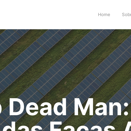
Home
Sob
 Dead Man:
 das Facas 