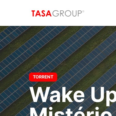
Saltar
al
contenido
TORRENT
Wake Up
Mistério