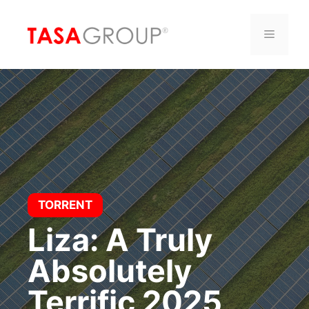
Saltar
al
Menú
contenido
TORRENT
Liza: A Truly
Absolutely
Terrific 2025