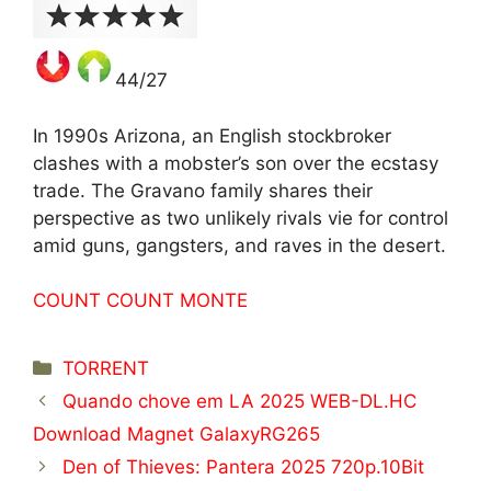
44/27
In 1990s Arizona, an English stockbroker
clashes with a mobster’s son over the ecstasy
trade. The Gravano family shares their
perspective as two unlikely rivals vie for control
amid guns, gangsters, and raves in the desert.
COUNT COUNT MONTE
Categorías
TORRENT
Quando chove em LA 2025 WEB-DL.HC
Download Magnet GalaxyRG265
Den of Thieves: Pantera 2025 720p.10Bit