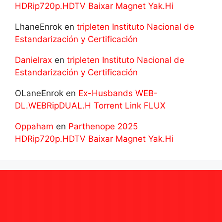
HDRip720p.HDTV Baixar Magnet Yak.Hi
LhaneEnrok
en
tripleten Instituto Nacional de
Estandarización y Certificación
Danielrax
en
tripleten Instituto Nacional de
Estandarización y Certificación
OLaneEnrok
en
Ex-Husbands WEB-
DL.WEBRipDUAL.H Torrent Link FLUX
Oppaham
en
Parthenope 2025
HDRip720p.HDTV Baixar Magnet Yak.Hi