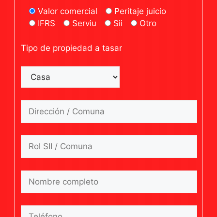
Valor comercial
Peritaje juicio
IFRS
Serviu
Sii
Otro
Tipo de propiedad a tasar