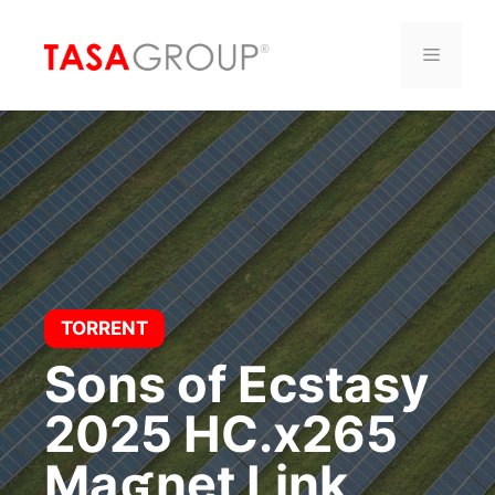
Saltar
al
Menú
contenido
TORRENT
Sons of Ecstasy
2025 HC.x265
Maʛnet Link