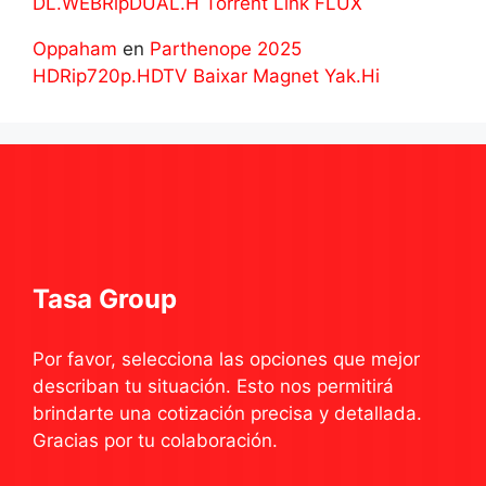
DL.WEBRipDUAL.H Torrent Link FLUX
Oppaham
en
Parthenope 2025
HDRip720p.HDTV Baixar Magnet Yak.Hi
Tasa Group
Por favor, selecciona las opciones que mejor
describan tu situación. Esto nos permitirá
brindarte una cotización precisa y detallada.
Gracias por tu colaboración.