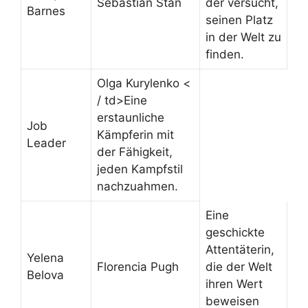
Sebastian Stan
der versucht,
Barnes
seinen Platz
in der Welt zu
finden.
Olga Kurylenko <
/ td>Eine
erstaunliche
Job
Kämpferin mit
Leader
der Fähigkeit,
jeden Kampfstil
nachzuahmen.
Eine
geschickte
Attentäterin,
Yelena
Florencia Pugh
die der Welt
Belova
ihren Wert
beweisen