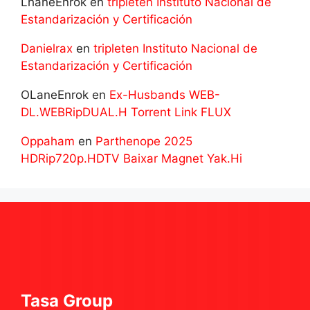
LhaneEnrok
en
tripleten Instituto Nacional de
Estandarización y Certificación
Danielrax
en
tripleten Instituto Nacional de
Estandarización y Certificación
OLaneEnrok
en
Ex-Husbands WEB-
DL.WEBRipDUAL.H Torrent Link FLUX
Oppaham
en
Parthenope 2025
HDRip720p.HDTV Baixar Magnet Yak.Hi
Tasa Group