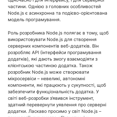
одночасно і для інтерфейсу, і для серверної
частини. Однією з головних особливостей
Node.js є асинхронна та подієво-орієнтована
модель програмування.
Роль розробника Node.js полягає в тому, щоб
використовувати Node.js для створення
серверних компонентів веб-додатків. Він
розробляє API (інтерфейси програмування
додатків), які дають змогу взаємодіяти з
клієнтською частиною додатка. Також
розробник Node.js може створювати
мікросервіси – невеликі, автономні
компоненти, які працюють у сукупності, щоб
забезпечити функціональність додатка. У
світі веб-розробки з’явився інструмент,
здатний перевернути уявлення про серверні
додатки. Ласкаво просимо у світ Node.js –