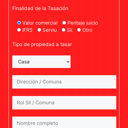
Finalidad de la Tasación
Valor comercial
Peritaje juicio
IFRS
Serviu
Sii
Otro
Tipo de propiedad a tasar