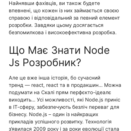
Найнявши фахівців, ви також будете
впевнені, що кожен із них займається своєю
справою і відповідальний за певний елемент
розробки. Завдяки цьому досягається
безпомилкова і високоефективна розробка.
Що Має Знати Node
Js Розробник?
Але це вже інша історія, бо сучасний
тренд — react, react та в продакшин… Можна
подумати на Скалі прям перфєкто-ідеалє
виходить… Усі можливості, які Node.js приніс
в ІТ-сферу, забезпечують безліч переваг для
бізнесу. Node.js – один із найкращих
прикладів успішного розвитку. Технологія
з’явилася 2009 року і за роки еволюції стала