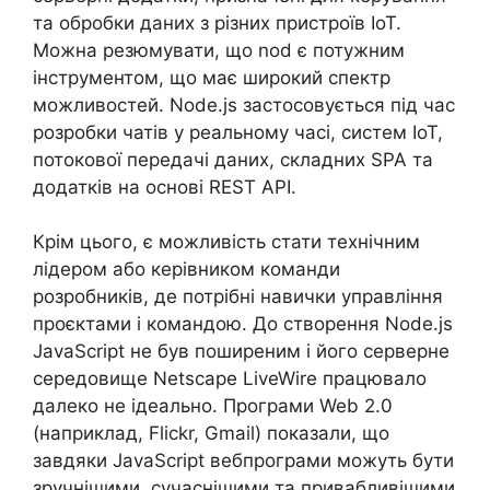
та обробки даних з різних пристроїв IoT.
Можна резюмувати, що nod є потужним
інструментом, що має широкий спектр
можливостей. Node.js застосовується під час
розробки чатів у реальному часі, систем IoT,
потокової передачі даних, складних SPA та
додатків на основі REST API.
Крім цього, є можливість стати технічним
лідером або керівником команди
розробників, де потрібні навички управління
проєктами і командою. До створення Node.js
JavaScript не був поширеним і його серверне
середовище Netscape LiveWire працювало
далеко не ідеально. Програми Web 2.0
(наприклад, Flickr, Gmail) показали, що
завдяки JavaScript вебпрограми можуть бути
зручнішими, сучаснішими та привабливішими