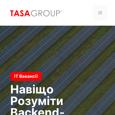
Saltar
al
Menú
contenido
IT Вакансії
Навіщо
Розуміти
Backend-