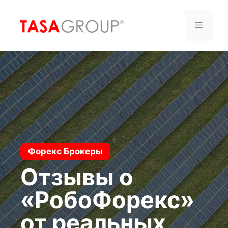
Saltar
al
Menú
contenido
Форекс Брокеры
Отзывы о
«РобоФорекс»
от реальных