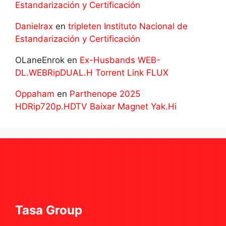
Estandarización y Certificación
Danielrax
en
tripleten Instituto Nacional de
Estandarización y Certificación
OLaneEnrok
en
Ex-Husbands WEB-
DL.WEBRipDUAL.H Torrent Link FLUX
Oppaham
en
Parthenope 2025
HDRip720p.HDTV Baixar Magnet Yak.Hi
Tasa Group