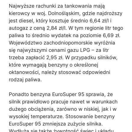
Najwyższe rachunki za tankowania mają
kierowcy w woj. Dolnośląskim, gdzie najdroższy
jest diesel, który kosztuje średnio 6,64 zł/l i
autogaz z ceną 2,84 zł/l. W tym regionie litr tego
paliwa to średnio wydatek na poziomie 6,69 zł.
Województwo zachodniopomorskie wyróżnia
się najwyższymi cenami gazu LPG – za litr
trzeba zapłacić 2,95 zł. W przypadku silników,
które wymagają benzyny o określonej
oktanowości, należy stosować odpowiedni
rodzaj paliwa.
Ponadto benzyna EuroSuper 95 sprawia, że
silnik prawidłowo pracuje nawet w warunkach
dużego obciążenia, zarówno w niskiej, jak i w
wysokiej temperaturze. Stosowanie benzyny
EuroSuper 95 zmniejsza zużycie silnika.
Wydłuża się także żywotność świec i układu