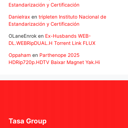
Estandarización y Certificación
Danielrax
en
tripleten Instituto Nacional de
Estandarización y Certificación
OLaneEnrok
en
Ex-Husbands WEB-
DL.WEBRipDUAL.H Torrent Link FLUX
Oppaham
en
Parthenope 2025
HDRip720p.HDTV Baixar Magnet Yak.Hi
Tasa Group