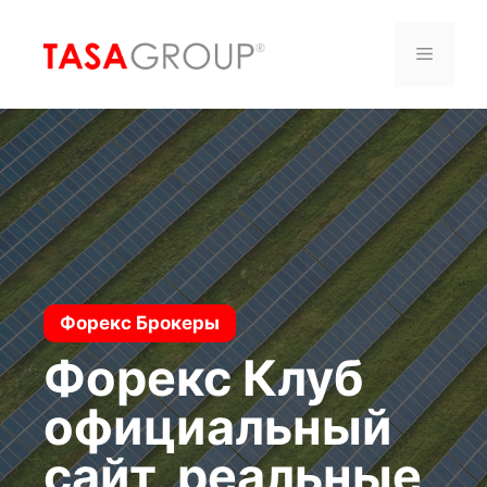
Saltar
al
Menú
contenido
Форекс Брокеры
Форекс Клуб
официальный
сайт, реальные